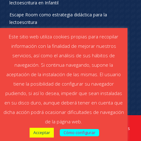
lectoescritura en Infantil
Escape Room como estrategia didáctica para la
lectoescritura
¡SÍGUENOS EN REDES SOCIALES!
Este sitio web utiliza cookies propias para recopilar
información con la finalidad de mejorar nuestros
servicios, así como el análisis de sus hábitos de
navegación. Si continua navegando, supone la
aceptación de la instalación de las mismas. El usuario
DESCÁRGATE EL CATÁLOGO
tiene la posibilidad de configurar su navegador
Catálogo STABILO (PDF)
Catálogo ESCOLAR (PDF)
pudiendo, si así lo desea, impedir que sean instaladas
en su disco duro, aunque deberá tener en cuenta que
dicha acción podrá ocasionar dificultades de navegación
de la página web.
stabiloaula.es
Aviso legal
|
Política de cookies
|
Política de privacidad redes
Acceptar
Cómo configurar
sociales