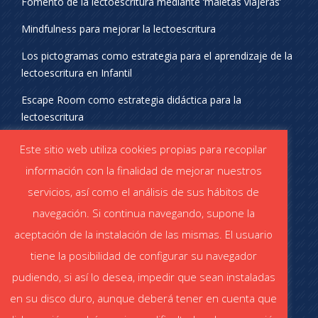
Fomento de la lectoescritura mediante ‘maletas viajeras’
Mindfulness para mejorar la lectoescritura
Los pictogramas como estrategia para el aprendizaje de la
lectoescritura en Infantil
Escape Room como estrategia didáctica para la
lectoescritura
¡SÍGUENOS EN REDES SOCIALES!
Este sitio web utiliza cookies propias para recopilar
información con la finalidad de mejorar nuestros
servicios, así como el análisis de sus hábitos de
navegación. Si continua navegando, supone la
aceptación de la instalación de las mismas. El usuario
DESCÁRGATE EL CATÁLOGO
tiene la posibilidad de configurar su navegador
Catálogo STABILO (PDF)
Catálogo ESCOLAR (PDF)
pudiendo, si así lo desea, impedir que sean instaladas
en su disco duro, aunque deberá tener en cuenta que