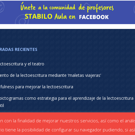
RADAS RECIENTES
ctoescritura y el teatro
nto de la lectoescritura mediante ‘maletas viajeras’
fulness para mejorar la lectoescritura
pictogramas como estrategia para el aprendizaje de la lectoescritura
til
pe Room como estrategia didáctica para la lectoescritura
ión con la finalidad de mejorar nuestros servicios, así como el aná
io tiene la posibilidad de configurar su navegador pudiendo, si as