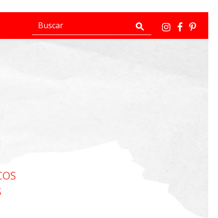
UCOS
S