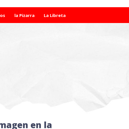
tos
la Pizarra
La Libreta
imagen en la