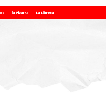
tos
la Pizarra
La Libreta