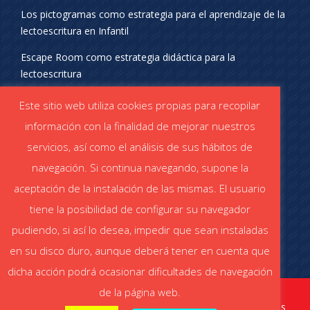
Los pictogramas como estrategia para el aprendizaje de la
lectoescritura en Infantil
Escape Room como estrategia didáctica para la
lectoescritura
¡SÍGUENOS EN REDES SOCIALES!
Este sitio web utiliza cookies propias para recopilar
información con la finalidad de mejorar nuestros
servicios, así como el análisis de sus hábitos de
navegación. Si continua navegando, supone la
aceptación de la instalación de las mismas. El usuario
DESCÁRGATE EL CATÁLOGO
tiene la posibilidad de configurar su navegador
Catálogo STABILO (PDF)
Catálogo ESCOLAR (PDF)
pudiendo, si así lo desea, impedir que sean instaladas
en su disco duro, aunque deberá tener en cuenta que
dicha acción podrá ocasionar dificultades de navegación
de la página web.
stabiloaula.es
Aviso legal
|
Política de cookies
|
Política de privacidad redes