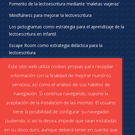
Fomento de la lectoescritura mediante ‘maletas viajeras’
Mindfulness para mejorar la lectoescritura
Los pictogramas como estrategia para el aprendizaje de la
lectoescritura en Infantil
Escape Room como estrategia didáctica para la
lectoescritura
¡SÍGUENOS EN REDES SOCIALES!
Este sitio web utiliza cookies propias para recopilar
información con la finalidad de mejorar nuestros
servicios, así como el análisis de sus hábitos de
navegación. Si continua navegando, supone la
aceptación de la instalación de las mismas. El usuario
DESCÁRGATE EL CATÁLOGO
tiene la posibilidad de configurar su navegador
Catálogo STABILO (PDF)
Catálogo ESCOLAR (PDF)
pudiendo, si así lo desea, impedir que sean instaladas
en su disco duro, aunque deberá tener en cuenta que