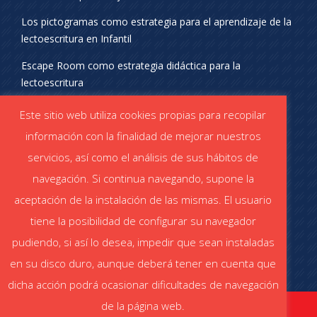
Los pictogramas como estrategia para el aprendizaje de la
lectoescritura en Infantil
Escape Room como estrategia didáctica para la
lectoescritura
¡SÍGUENOS EN REDES SOCIALES!
Este sitio web utiliza cookies propias para recopilar
información con la finalidad de mejorar nuestros
servicios, así como el análisis de sus hábitos de
navegación. Si continua navegando, supone la
aceptación de la instalación de las mismas. El usuario
DESCÁRGATE EL CATÁLOGO
tiene la posibilidad de configurar su navegador
Catálogo STABILO (PDF)
Catálogo ESCOLAR (PDF)
pudiendo, si así lo desea, impedir que sean instaladas
en su disco duro, aunque deberá tener en cuenta que
dicha acción podrá ocasionar dificultades de navegación
de la página web.
stabiloaula.es