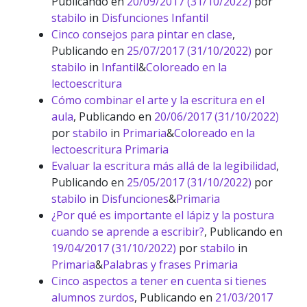
Publicando en
20/09/2017
(31/10/2022)
por
stabilo
in
Disfunciones Infantil
Cinco consejos para pintar en clase
,
Publicando en
25/07/2017
(31/10/2022)
por
stabilo
in
Infantil
&
Coloreado en la
lectoescritura
Cómo combinar el arte y la escritura en el
aula
,
Publicando en
20/06/2017
(31/10/2022)
por
stabilo
in
Primaria
&
Coloreado en la
lectoescritura Primaria
Evaluar la escritura más allá de la legibilidad
,
Publicando en
25/05/2017
(31/10/2022)
por
stabilo
in
Disfunciones
&
Primaria
¿Por qué es importante el lápiz y la postura
cuando se aprende a escribir?
,
Publicando en
19/04/2017
(31/10/2022)
por
stabilo
in
Primaria
&
Palabras y frases Primaria
Cinco aspectos a tener en cuenta si tienes
alumnos zurdos
,
Publicando en
21/03/2017