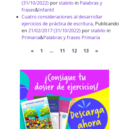
(31/10/2022)
por
stabilo
in
Palabras y
frases
&
Infantil
Cuatro consideraciones al desarrollar
ejercicios de práctica de escritura
,
Publicando
en
21/02/2017
(31/10/2022)
por
stabilo
in
Primaria
&
Palabras y frases Primaria
Previous
Next
«
1
…
11
12
13
»