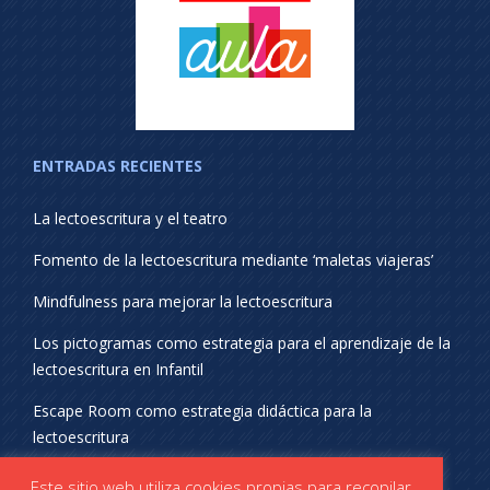
ENTRADAS RECIENTES
La lectoescritura y el teatro
Fomento de la lectoescritura mediante ‘maletas viajeras’
Mindfulness para mejorar la lectoescritura
Los pictogramas como estrategia para el aprendizaje de la
lectoescritura en Infantil
Escape Room como estrategia didáctica para la
lectoescritura
¡SÍGUENOS EN REDES SOCIALES!
Este sitio web utiliza cookies propias para recopilar