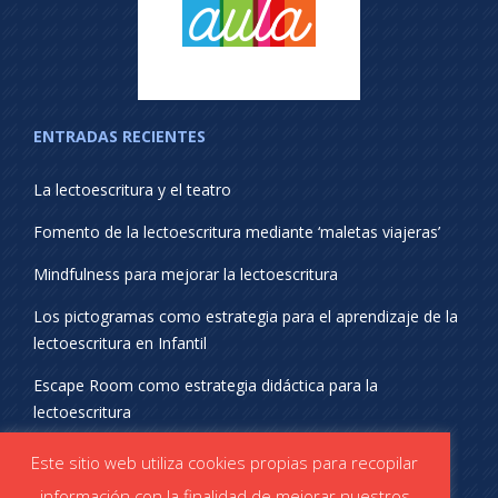
ENTRADAS RECIENTES
La lectoescritura y el teatro
Fomento de la lectoescritura mediante ‘maletas viajeras’
Mindfulness para mejorar la lectoescritura
Los pictogramas como estrategia para el aprendizaje de la
lectoescritura en Infantil
Escape Room como estrategia didáctica para la
lectoescritura
¡SÍGUENOS EN REDES SOCIALES!
Este sitio web utiliza cookies propias para recopilar
información con la finalidad de mejorar nuestros