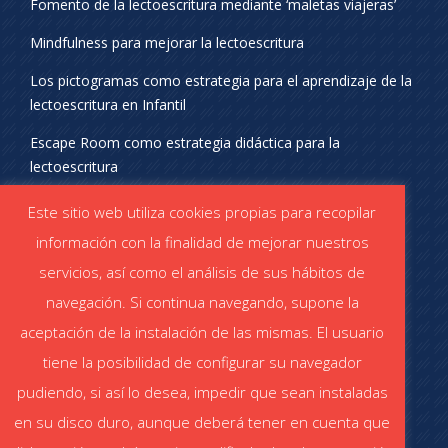
Fomento de la lectoescritura mediante ‘maletas viajeras’
Mindfulness para mejorar la lectoescritura
Los pictogramas como estrategia para el aprendizaje de la
lectoescritura en Infantil
Escape Room como estrategia didáctica para la
lectoescritura
¡SÍGUENOS EN REDES SOCIALES!
Este sitio web utiliza cookies propias para recopilar
información con la finalidad de mejorar nuestros
servicios, así como el análisis de sus hábitos de
navegación. Si continua navegando, supone la
aceptación de la instalación de las mismas. El usuario
DESCÁRGATE EL CATÁLOGO
tiene la posibilidad de configurar su navegador
Catálogo STABILO (PDF)
Catálogo ESCOLAR (PDF)
pudiendo, si así lo desea, impedir que sean instaladas
en su disco duro, aunque deberá tener en cuenta que