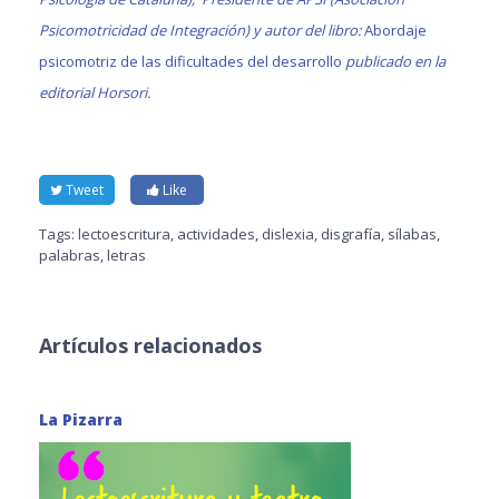
Psicomotricidad de Integración) y autor del libro:
Abordaje
psicomotriz de las dificultades del desarrollo
publicado en la
editorial Horsori.
Tweet
Like
Tags:
lectoescritura
,
actividades
,
dislexia
,
disgrafía
,
sílabas
,
palabras
,
letras
Artículos relacionados
La Pizarra