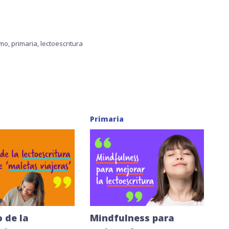
tmo
,
primaria
,
lectoescritura
Primaria
 de la
Mindfulness para