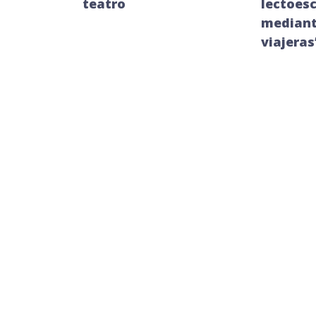
teatro
lectoesc
mediant
viajeras