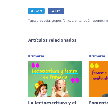
Tweet
Like
Tags:
prosodia
,
grupos fónicos
,
entonación
,
acento
,
ri
Artículos relacionados
Primaria
Primaria
La lectoescritura y el
Fomento