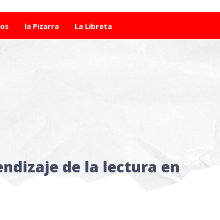
tos
la Pizarra
La Libreta
endizaje de la lectura en