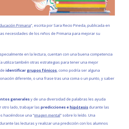
ducación Primaria
”, escrita por Sara Recio Pineda, publicada en
a las necesidades de los niños de Primaria para mejorar su
 especialmente en la lectura, cuentan con una buena competencia
a utiliza también otras estrategias para tener una mejor
a de
identificar
grupos fónicos
, como podría ser alguna
tonación diferente, o una frase tras una coma o un punto, y saber
entos generales
y de una diversidad de palabras les ayuda
 otro lado, trabajar las
predicciones e
hipótesis
durante las
tos haciéndose una “
imagen mental
” sobre lo leído. Una
rante las lecturas y realizar una predicción con los alumnos