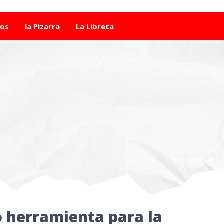
tos
la Pizarra
La Libreta
N
 herramienta para la