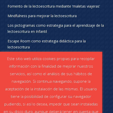
Fomento de la lectoescritura mediante ‘maletas viajeras’
Mindfulness para mejorar la lectoescritura
Los pictogramas como estrategia para el aprendizaje de la
lectoescritura en Infantil
Escape Room como estrategia didáctica para la
lectoescritura
¡SÍGUENOS EN REDES SOCIALES!
Este sitio web utiliza cookies propias para recopilar
información con la finalidad de mejorar nuestros
servicios, así como el análisis de sus hábitos de
navegación. Si continua navegando, supone la
aceptación de la instalación de las mismas. El usuario
DESCÁRGATE EL CATÁLOGO
tiene la posibilidad de configurar su navegador
Catálogo STABILO (PDF)
Catálogo ESCOLAR (PDF)
pudiendo, si así lo desea, impedir que sean instaladas
en su disco duro, aunque deberá tener en cuenta que