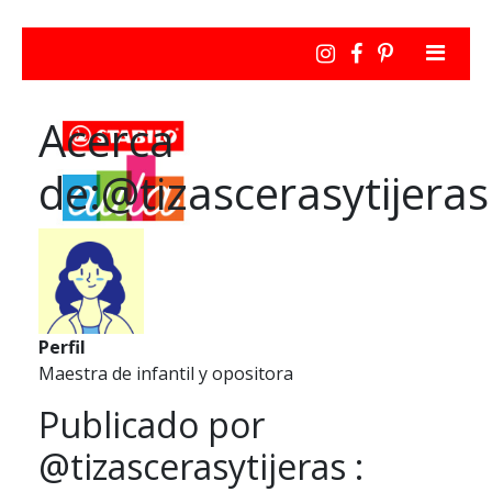
Acerca
de:@tizascerasytijeras
Perfil
Maestra de infantil y opositora
Publicado por
@tizascerasytijeras :