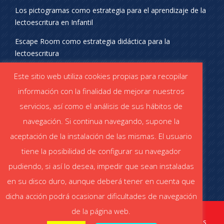
Los pictogramas como estrategia para el aprendizaje de la
lectoescritura en Infantil
Escape Room como estrategia didáctica para la
lectoescritura
¡SÍGUENOS EN REDES SOCIALES!
Este sitio web utiliza cookies propias para recopilar
información con la finalidad de mejorar nuestros
servicios, así como el análisis de sus hábitos de
navegación. Si continua navegando, supone la
aceptación de la instalación de las mismas. El usuario
DESCÁRGATE EL CATÁLOGO
tiene la posibilidad de configurar su navegador
Catálogo STABILO (PDF)
Catálogo ESCOLAR (PDF)
pudiendo, si así lo desea, impedir que sean instaladas
en su disco duro, aunque deberá tener en cuenta que
dicha acción podrá ocasionar dificultades de navegación
de la página web.
stabiloaula.es
Aviso legal
|
Política de cookies
|
Política de privacidad redes