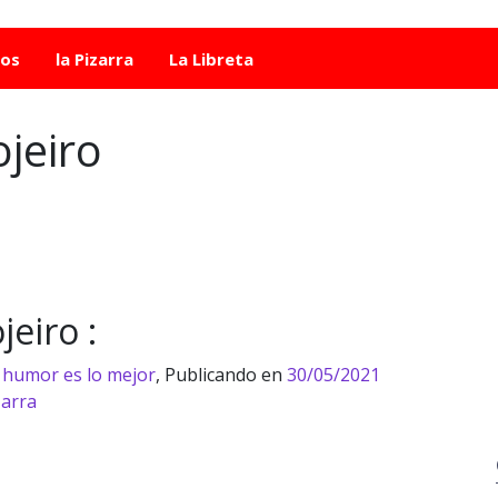
tos
la Pizarra
La Libreta
ojeiro
jeiro :
n humor es lo mejor
,
Publicando en
30/05/2021
zarra