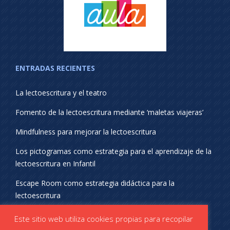
ENTRADAS RECIENTES
La lectoescritura y el teatro
Fomento de la lectoescritura mediante ‘maletas viajeras’
Mindfulness para mejorar la lectoescritura
Los pictogramas como estrategia para el aprendizaje de la
lectoescritura en Infantil
Escape Room como estrategia didáctica para la
lectoescritura
¡SÍGUENOS EN REDES SOCIALES!
Este sitio web utiliza cookies propias para recopilar