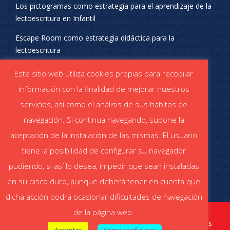
Los pictogramas como estrategia para el aprendizaje de la
lectoescritura en Infantil
Escape Room como estrategia didáctica para la
lectoescritura
¡SÍGUENOS EN REDES SOCIALES!
Este sitio web utiliza cookies propias para recopilar
información con la finalidad de mejorar nuestros
servicios, así como el análisis de sus hábitos de
navegación. Si continua navegando, supone la
aceptación de la instalación de las mismas. El usuario
DESCÁRGATE EL CATÁLOGO
tiene la posibilidad de configurar su navegador
Catálogo STABILO (PDF)
Catálogo ESCOLAR (PDF)
pudiendo, si así lo desea, impedir que sean instaladas
en su disco duro, aunque deberá tener en cuenta que
dicha acción podrá ocasionar dificultades de navegación
de la página web.
stabiloaula.es
Aviso legal
|
Política de cookies
|
Política de privacidad redes