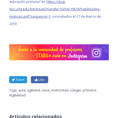
educación primaria”
en
https://dugi-
doc.udg.edu/bitstream/handle/10256/10619/habilidades-
motrices.pdf?sequence=1
, consultados el 27 de marzo de
2019.
Tweet
Like
Tags:
aula
,
agilidad
,
clase
,
motricidad
,
colegio
,
primaria
,
legibilidad
Artículos relacionados