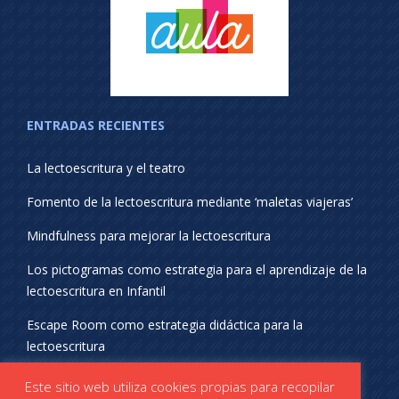
ENTRADAS RECIENTES
La lectoescritura y el teatro
Fomento de la lectoescritura mediante ‘maletas viajeras’
Mindfulness para mejorar la lectoescritura
Los pictogramas como estrategia para el aprendizaje de la
lectoescritura en Infantil
Escape Room como estrategia didáctica para la
lectoescritura
¡SÍGUENOS EN REDES SOCIALES!
Este sitio web utiliza cookies propias para recopilar