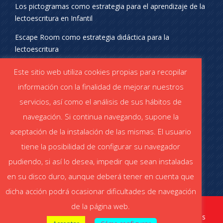
Los pictogramas como estrategia para el aprendizaje de la
lectoescritura en Infantil
Escape Room como estrategia didáctica para la
lectoescritura
¡SÍGUENOS EN REDES SOCIALES!
Este sitio web utiliza cookies propias para recopilar
información con la finalidad de mejorar nuestros
servicios, así como el análisis de sus hábitos de
navegación. Si continua navegando, supone la
aceptación de la instalación de las mismas. El usuario
DESCÁRGATE EL CATÁLOGO
tiene la posibilidad de configurar su navegador
Catálogo STABILO (PDF)
Catálogo ESCOLAR (PDF)
pudiendo, si así lo desea, impedir que sean instaladas
en su disco duro, aunque deberá tener en cuenta que
dicha acción podrá ocasionar dificultades de navegación
de la página web.
stabiloaula.es
Aviso legal
|
Política de cookies
|
Política de privacidad redes