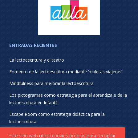
ENTRADAS RECIENTES
La lectoescritura y el teatro
Fomento de la lectoescritura mediante ‘maletas viajeras’
Mindfulness para mejorar la lectoescritura
Los pictogramas como estrategia para el aprendizaje de la
lectoescritura en Infantil
Escape Room como estrategia didáctica para la
lectoescritura
¡SÍGUENOS EN REDES SOCIALES!
Este sitio web utiliza cookies propias para recopilar