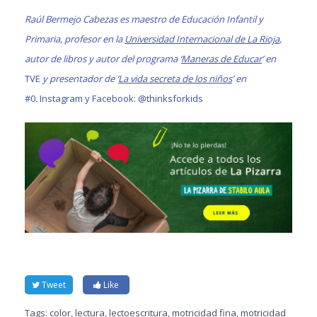
Raúl Bermejo Cabezas es maestro de Educación Infantil y
Primaria, profesor en la
Universidad Internacional de La Rioja
,
autor de libros y autor del programa ‘
Maneras de Educar
’ en
TVE
y presentador de ‘
La vida secreta de los niños
’ en
#0
.
Instagram y Facebook: @thinksforkids
Tweet
Like
Tags:
color
,
lectura
,
lectoescritura
,
motricidad fina
,
motricidad