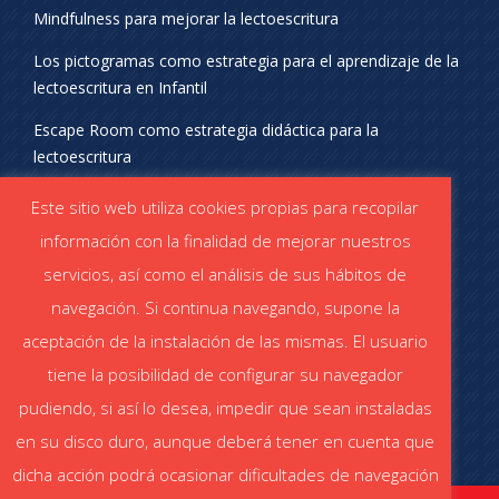
Mindfulness para mejorar la lectoescritura
Los pictogramas como estrategia para el aprendizaje de la
lectoescritura en Infantil
Escape Room como estrategia didáctica para la
lectoescritura
¡SÍGUENOS EN REDES SOCIALES!
Este sitio web utiliza cookies propias para recopilar
información con la finalidad de mejorar nuestros
servicios, así como el análisis de sus hábitos de
navegación. Si continua navegando, supone la
aceptación de la instalación de las mismas. El usuario
DESCÁRGATE EL CATÁLOGO
tiene la posibilidad de configurar su navegador
Catálogo STABILO (PDF)
Catálogo ESCOLAR (PDF)
pudiendo, si así lo desea, impedir que sean instaladas
en su disco duro, aunque deberá tener en cuenta que
dicha acción podrá ocasionar dificultades de navegación