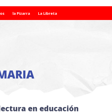
tos
la Pizarra
La Libreta
MARIA
lectura en educación