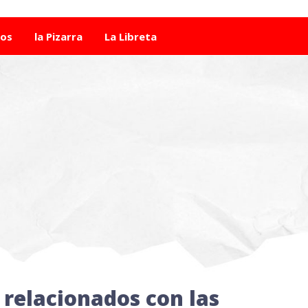
tos
la Pizarra
La Libreta
 relacionados con las