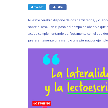
Tweet
Like
Nuestro cerebro dispone de dos hemisferios, y cuand
sobre el otro. Con el paso del tiempo se observa que 
acaba complementando perfectamente con el que domina
preferentemente una mano o una pierna, por ejemplo,