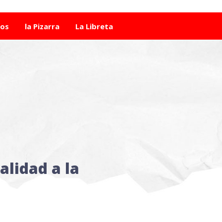
tos
la Pizarra
La Libreta
alidad a la