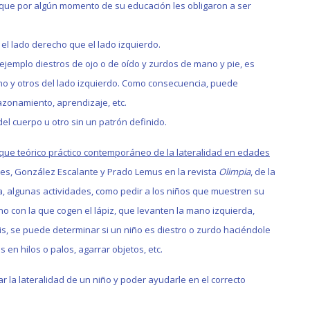
 que por algún momento de su educación les obligaron a ser
 el lado derecho que el lado izquierdo.
ejemplo diestros de ojo o de oído y zurdos de mano y pie, es
cho y otros del lado izquierdo. Como consecuencia, puede
azonamiento, aprendizaje, etc.
del cuerpo u otro sin un patrón definido.
foque teórico práctico contemporáneo de la lateralidad en edades
es, González Escalante y Prado Lemus en la revista
Olimpia
, de la
a, algunas actividades, como pedir a los niños que muestren su
o con la que cogen el lápiz, que levanten la mano izquierda,
is, se puede determinar si un niño es diestro o zurdo haciéndole
 en hilos o palos, agarrar objetos, etc.
r la lateralidad de un niño y poder ayudarle en el correcto