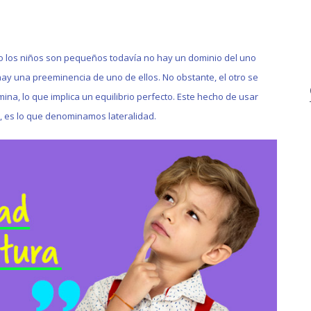
o los niños son pequeños todavía no hay un dominio del uno
hay una preeminencia de uno de ellos. No obstante, el otro se
, lo que implica un equilibrio perfecto. Este hecho de usar
 es lo que denominamos lateralidad.