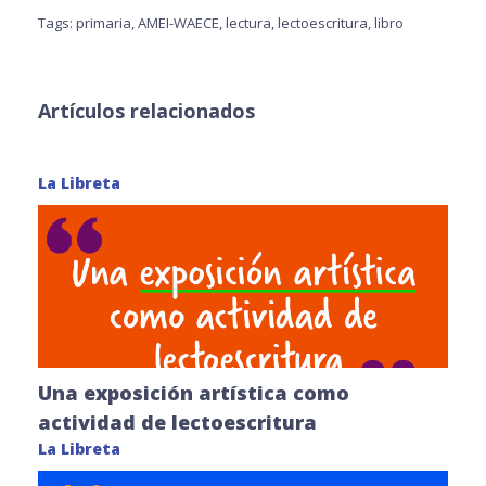
Tags:
primaria
,
AMEI-WAECE
,
lectura
,
lectoescritura
,
libro
Artículos relacionados
La Libreta
Una exposición artística como
actividad de lectoescritura
La Libreta